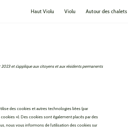
Consent
Consent
Consent
Consent
Consent
Statistiques
Haut Violu
Violu
Autour des chalets
to
to
to
to
to
service
service
service
service
service
elementor
wordpress
automattic
google-
divers
maps
oût 2023 et s’applique aux citoyens et aux résidents permanents
 utilise des cookies et autres technologies liées (par
« cookies »). Des cookies sont également placés par des
s, nous vous informons de l’utilisation des cookies sur