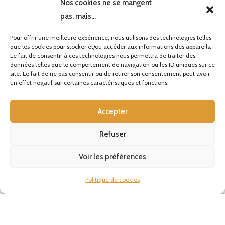
Nos cookies ne se mangent
pas, mais...
Pour offrir une meilleure expérience, nous utilisons des technologies telles
Le Haut violu, récemment réhabilité avec le
que les cookies pour stocker et/ou accéder aux informations des appareils.
souci de matériaux naturels, offre sous sa
Le fait de consentir à ces technologies nous permettra de traiter des
données telles que le comportement de navigation ou les ID uniques sur ce
toiture de bardeaux de mélèze une ambiance
site. Le fait de ne pas consentir ou de retirer son consentement peut avoir
résolument contemporaine.
un effet négatif sur certaines caractéristiques et fonctions.
Accepter
Refuser
Voir les préférences
Politique de cookies