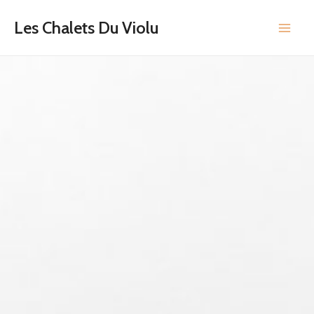
Aller
Main
Les Chalets Du Violu
au
Men
contenu